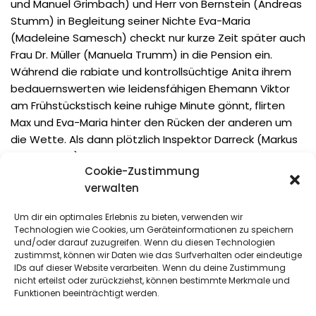
und Manuel Grimbach) und Herr von Bernstein (Andreas
Stumm) in Begleitung seiner Nichte Eva-Maria
(Madeleine Samesch) checkt nur kurze Zeit später auch
Frau Dr. Müller (Manuela Trumm) in die Pension ein.
Während die rabiate und kontrollsüchtige Anita ihrem
bedauernswerten wie leidensfähigen Ehemann Viktor
am Frühstückstisch keine ruhige Minute gönnt, flirten
Max und Eva-Maria hinter den Rücken der anderen um
die Wette. Als dann plötzlich Inspektor Darreck (Markus
Quotschalla) im Raum steht und nach der bei ihm
Cookie-Zustimmung
gemeldeten Leiche fragt, scheint das Chaos perfekt.
verwalten
Schließlich haben weder die Pensionswirtin noch ihre
Gäste eine Leiche gesehen oder bei der Polizei
Um dir ein optimales Erlebnis zu bieten, verwenden wir
angerufen. Die verschwundene Leiche und die
Technologien wie Cookies, um Geräteinformationen zu speichern
karikaturistischen Figuren, die viel zu sehr in ihre eigene
und/oder darauf zuzugreifen. Wenn du diesen Technologien
zustimmst, können wir Daten wie das Surfverhalten oder eindeutige
Probleme vertieft sind, als bei den Ermittlungen
IDs auf dieser Website verarbeiten. Wenn du deine Zustimmung
ernsthaft zu helfen, machen es dem Inspektor nicht
nicht erteilst oder zurückziehst, können bestimmte Merkmale und
gerade einfacher. Doch trotz unliebsamer
Funktionen beeinträchtigt werden.
Unterbrechungen und verzwickter Ermittlungen kommt