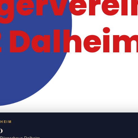
gerverei
 Dalheim
LHEIM
o